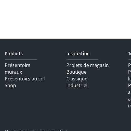
Produits
Inspiration
T
Présentoirs
Projets de magasin
P
muraux
Boutique
P
Présentoirs au sol
Classique
l
Shop
Industriel
P
a
a
m