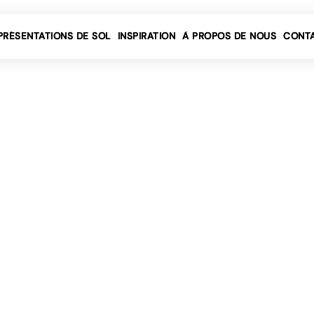
Nouvelles
PRÉSENTATIONS DE SOL
INSPIRATION
À PROPOS DE NOUS
CONT
Co
De
Tic